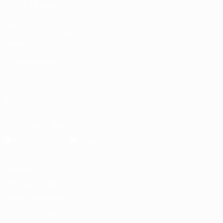
VISITE TAMBIÉN
UEFA.com
Fundación de la UEFA
Tienda
ELEGIR IDIOMA
Español
English
Français
Deutsch
Русский
Español
Italiano
SÍGANOS EN
Descarga la app oficial
Privacidad
Términos y condiciones
Política de cookies
Ajustes de privacidad