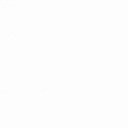
VISITE
TAMBIÉN
UEFA.com
Fundación de la
UEFA
Tienda
ELEGIR IDIOMA
Español
English
Français
Deutsch
Русский
Español
Italiano
Português
SÍGANOS EN
Descarga la app oficial
Privacidad
Términos y condiciones