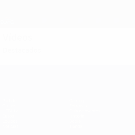
Saltar
al
contenido
Nations League y EURO Femenina
Consíguela
principal
Resultados y estadísticas de fútbol en directo
Campeonato de Europa Femenino de la UEFA
Vídeos
Destacados
Campeonato de Europa Femenino de l
Partidos
Gaming
Grupos
Entradas
UEFA.tv
Guía de eventos
Datos
Historia
Equipos
Sobre
Noticias
Tienda