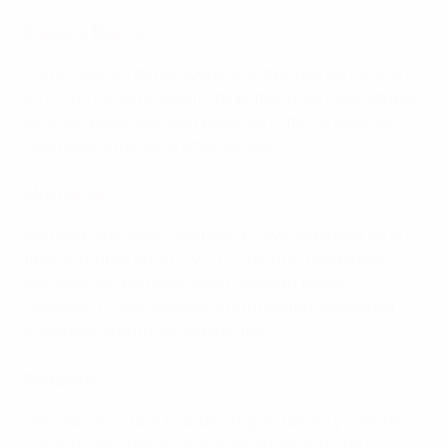
Países Bajos
Con el objetivo de recuperar el trofeo que ganaron en
2017 y no faltas de talento de primer nivel repartido por
las principales ligas europeas, así como de algunas
talentosas jugadoras emergentes.
Noruega
Noruega, dos veces campeona, cayó eliminada en la
fase de grupos en 2017 y 2022, pero un combinado
nacional con estrellas como Graham Hansen,
Hegerberg, Frida Maanum y Guro Reiten debería ser
considerada entre las aspirantes.
Polonia
Debutan en la fase final de un gran torneo y cuentan
con la prolífica Pajor, una de las integrantes de la