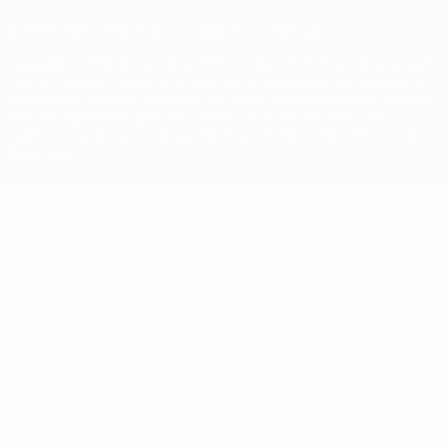
© 1998-2026 UEFA. Todos los derechos reservados
La palabra UEFA, el logo de la UEFA y todas las marcas relacionadas
con las competiciones de la UEFA están protegidas por las marcas
registradas y/o por el copyright de UEFA. Se prohíbe el uso de estas
marcas registradas para uso comercial. El uso de UEFA.com
significa la aceptación de sus Términos, Condiciones y Política de
Privacidad.