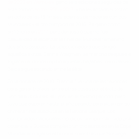
de 2022 en Wembley
, ganó seis ediciones seguidas de
este torneo
entre 1995 y 2013
, y ha levantado el trofeo
en ocho de las 13 finales, además de hacerse con dos
Mundiales y el oro olímpico de 2016. Pa ganó como
anfitriona en
2017
, pero demostró que no fue
casualidad al alcanzar la final del Mundial femenino
dos años después. La seleccionadora que dirigió
aquellos éxitos, Sarina Wiegman, se marchó después a
Inglaterra, donde repitió aquellas hazañas, pero Países
Bajos sigue estando entre la élite.
En la década de 2010, Francia fue una de las favoritas
para ganar trofeos, entre otras cosas por el éxito de
uno de sus clubes, el Lyon, en el mismo periodo, pero
tuvo que esperar hasta el año pasado para alcanzar su
primera final absoluta en la Nations League. Los
combinados nacionales nórdicos siempre han sido una
potencia, y Suecia completó un trío europeo en la Copa
Mundial al colgarse el bronce, mientras que Noruega