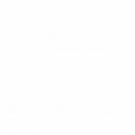
centro de tecnologías VAR+football para el torneo
tendrá su sede en Nyon.
Finales pasadas
Campeonato de Europa Femenino de la UEFA
16 selecciones
2022: Inglaterra - Alemania 2-1 (tras prórroga);
Wembley, Inglaterra
2017: Países Bajos - Dinamarca 4-2; Enschede, Países
Bajos
12 selecciones
2013: Alemania - Noruega 1-0; Solna, Suecia
2009: Alemania - Inglaterra 6-2; Helsinki, Finlandia
8 selecciones
2005: Alemania - Noruega 3-1; Blackburn, Inglaterra
2001: Alemania - Suecia 1-0 (tras prórroga, gol de oro);