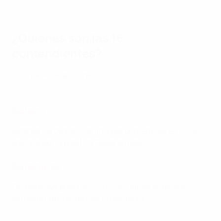
EURO Femenina 2025: las selecciones participantes
¿Quiénes son las 16
contendientes?
Guía de las selecciones
Bélgica
Alcanzó los cuartos de final por primera vez en 2022,
liderada por la prolífica Tessa Wullaert.
Dinamarca
Finalistas sorpresa en 2017, con Harder entre sus
estrellas tanto entonces como ahora.