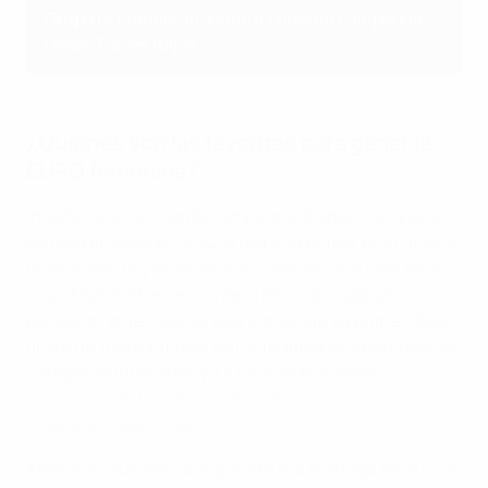
Grupo D
: Francia, Inglaterra (vigente campeona),
Gales, Países Bajos
¿Quiénes son las favoritas para ganar la
EURO femenina?
Inglaterra es la vigente campeona después de que la
victoria en casa en 2022 le diera su primer gran título a
nivel absoluto y alcanzó al año siguiente la final de la
Copa Mundial Femenina de la FIFA. Las inglesas
perdieron ante España, que conquistó su primer título
absoluto tras múltiples éxitos mundiales y europeos en
categorías inferiores, y 'La Roja' se proclamó
campeona de la primera UEFA Women's Nations
League en febrero de 2024
.
Alemania, que llevó a Inglaterra a la prórroga en la
final