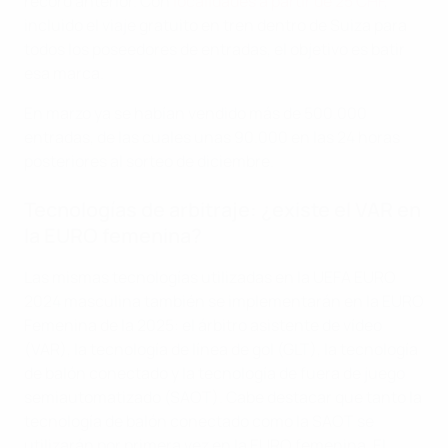
récord anterior. Con
localidades a partir de 25 CHF
,
incluido el viaje gratuito en tren dentro de Suiza para
todos los poseedores de entradas, el objetivo es batir
esa marca.
En marzo ya se habían vendido más de 500.000
entradas, de las cuales unas 90.000 en las 24 horas
posteriores al sorteo de diciembre.
Tecnologías de arbitraje: ¿existe el VAR en
la EURO femenina?
Las mismas tecnologías utilizadas en la UEFA EURO
2024 masculina también se implementarán en la EURO
Femenina de la 2025: el árbitro asistente de vídeo
(VAR), la tecnología de línea de gol (GLT), la tecnología
de balón conectado y la tecnología de fuera de juego
semiautomatizado (SAOT). Cabe destacar que tanto la
tecnología de balón conectado como la SAOT se
utilizarán por primera vez en la EURO femenina. El