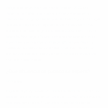
Bélgica alcanzó los cuartos de final en 2022 por
delante de Italia, que vuelve a interponerse en su
camino en un grupo en el que también figura Portugal,
que está mejorando rápidamente. Finlandia no ha
superado la fase de grupos desde 2009, pero contra
Islandia, Noruega y Suiza podría enderezar el rumbo,
mientras que Polonia (con la prolífica Ewa Pajor) y
Gales, en su debut en una fase final, han tenido un
sorteo complicado, pero ya han roto los pronósticos
con sólo clasificarse.
¿Qué afluencia de público se espera?
Entradas
Inglaterra 2022 pulverizó todos los récords, con 87.192
asistentes a la final en un total de 574.865 aficionados
que asistieron a los 31 partidos, más del doble del