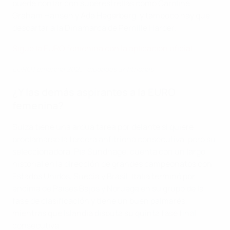
puede contar con superestrellas como Caroline
Graham Hansen y Ada Hegerberg, y tampoco hay que
descartar a la Dinamarca de Pernille Harder.
Sigue la EURO femenina con la aplicación oficial
EURO Femenina 2025: ciudades anfitrionas
¿Y las demás aspirantes a la EURO
femenina?
Suiza tiene una ardua tarea por delante si quiere
proclamarse la tercera anfitriona consecutiva, pero su
seleccionadora, Pia Sundhage, cuenta con un largo
historial en la dirección de grandes campeonatos con
Estados Unidos, Suecia y Brasil. Italia terminó por
encima de Países Bajos y Noruega en su grupo de la
fase de clasificación y tiene un buen palmarés,
mientras que Islandia disputa su quinta fase final
consecutiva.