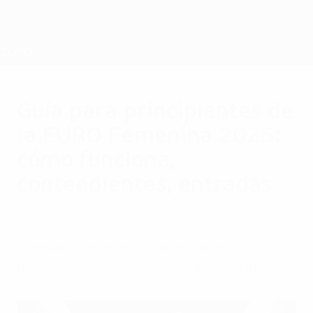
Saltar
al
contenido
Nations League y EURO Femenina
Consíguela
principal
Resultados y estadísticas de fútbol en directo
Campeonato de Europa Femenino de la UEFA
Guía para principiantes de
la EURO Femenina 2025:
cómo funciona,
contendientes, entradas
martes, 1 de julio de 2025
Nuestros detalles sobre el torneo, su
funcionamiento y los 16 contendientes.