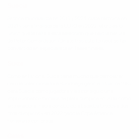
Suecia
Bronce mundialista en 2019 y 2023, plata olímpica en
2021 y semifinalista de la EURO en 2022; el oro es lo
único que le falta a esta selección que bajo la batuta
de Peter Gerhardsson (dimite tras este torneo) se ha
convertido en especialista en fases finales.
Suiza
Como anfitriona, Suiza tiene mucho que demostrar,
pero la seleccionadora Sundhage ganó el título de 1984
para Suecia como jugadora y les consiguió una
impresionante medalla de plata olímpica en 2016 como
entrenadora; había conducido a Estados Unidos a dos
oros olímpicos y en 2022 ganó la Copa América
Femenina con Brasil.
Gales