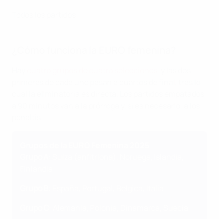
Todos los partidos
¿Cómo funciona la EURO femenina?
Hay
cuatro grupos de cuatro selecciones
, y las dos
primeras de cada uno pasan a cuartos de final, tras lo
cual la eliminatoria es directa. Los partidos empatados
a 90 minutos van a la prórroga y, si es necesario, a los
penaltis.
Grupos de la EURO Femenina 2025
Grupo A
: Suiza (anfitriona), Noruega, Islandia,
Finlandia
Grupo B
: España, Portugal, Bélgica, Italia
Grupo C
: Alemania, Polonia, Dinamarca, Suecia