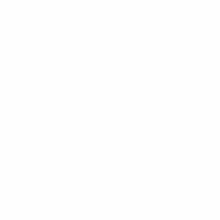
Alemania
Campeón en 1989 y 1991. Y en 1995, 1997, 2001, 2005,
2009 y 2013. Por no hablar de los Mundiales de 2003 y
2007 y los Juegos Olímpicos de 2016. Llevó a Inglaterra
a la prórroga en la final de la EURO 2022 y derrotó a
España por el bronce olímpico de 2024.
Islandia
Su selección masculina encantó al mundo en la UEFA
EURO 2016, pero las islandesas son veteranas a este
nivel. Esta es su quinta fase final consecutiva.
Italia
La 'Azzurre' fue una de las primeras potencias de esta
competición y está de nuevo en ascenso.