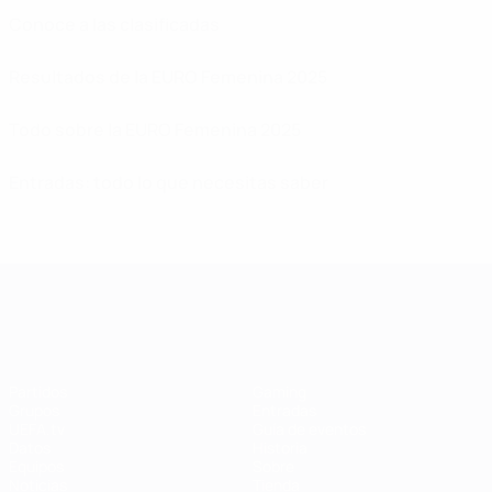
Conoce a las clasificadas
Resultados de la EURO Femenina 2025
Todo sobre la EURO Femenina 2025
Entradas: todo lo que necesitas saber
Campeonato de Europa Femenino de l
Partidos
Gaming
Grupos
Entradas
UEFA.tv
Guía de eventos
Datos
Historia
Equipos
Sobre
Noticias
Tienda