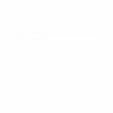
regresa en 2025.
Guía del evento
¿Cuándo y dónde son los partidos de la
EURO femenina?
Todo comenzará el miércoles 2 de julio a las 18:00 HEC
en el Arena Thun, cuando Islandia se enfrente a
Finlandia. Tres horas más tarde, la selección
anfitriona, Suiza, se enfrentará a Noruega en Basilea,
donde el St. Jakob-Park también acogerá la final el
domingo 27 de julio a las 18:00 HEC. Entre medias,
también habrá partidos en el Stadion Wankdorf de
Berna, el Stade de Genève de Ginebra, el Stadion
Letzigrund de Zúrich, el Arena St.Gallen de San Gall, el
Allmend Stadion Luzern de Lucerna y el Stade de
Tourbillon de Sion.