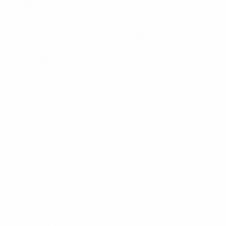
Inglaterra
Llegó a 2022 en medio de una avalancha de apoyo local
y luego alcanzó la final de la Copa del Mundo.
Finlandia
Las 'Lechuzas Boreales' no llaman la atención, pero
son espectaculares cuando se las ve, y la selección
que lleva su apodo hace lo propio, llegando a
semifinales en su debut en 2005.
Francia
Semifinalistas en 2022, superadas por la anfitriona
Australia en una épica tanda de penaltis en cuartos de
final de la Copa Mundial de 2023 y subcampeonas de la
primera Nations League en 2024, las 'Bleues' parecen
estar preparándose para conquistar por fin su primer
título absoluto.