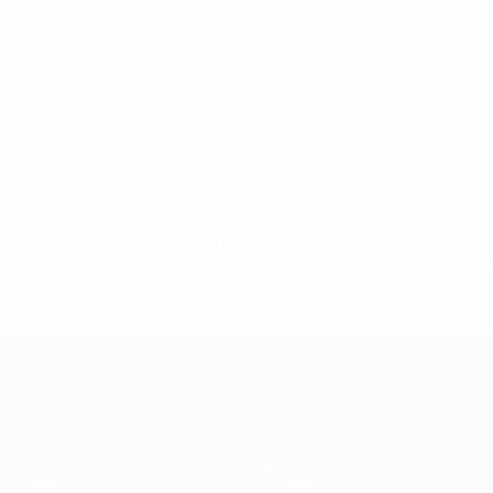
22/07:
Inglaterra - Italia 2-1, t.p.
(semifinales, Ginebra)
27/07:
Inglaterra - España 1-1, t.p
. 3-1 en penaltis (final,
Basilea)
© 1998-2026 UEFA. All rights reserved.
Última actualización: domingo, 27 de julio de 2025
* Suspendida hasta nuevo aviso. <a
href='https://es.uefa.com/insideuefa/mediaservices/medi
148df3492859-aef1bad645a5-1000--fifa-uefa-suspenden-
a-los-clubes-y-selecciones-nacionales-rusas/'>Más
información</a>
Campeonato de Europa Femenino de l
Partidos
Gaming
Grupos
Entradas