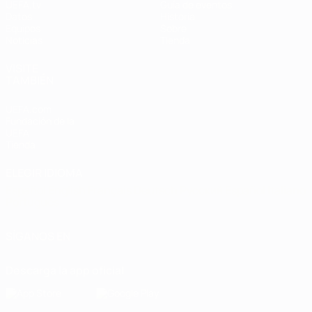
UEFA.tv
Guía de eventos
Datos
Historia
Equipos
Sobre
Noticias
Tienda
VISITE
TAMBIÉN
UEFA.com
Fundación de la
UEFA
Tienda
ELEGIR IDIOMA
Español
English
Français
Deutsch
Русский
Español
Italiano
Português
SÍGANOS EN
Descarga la app oficial