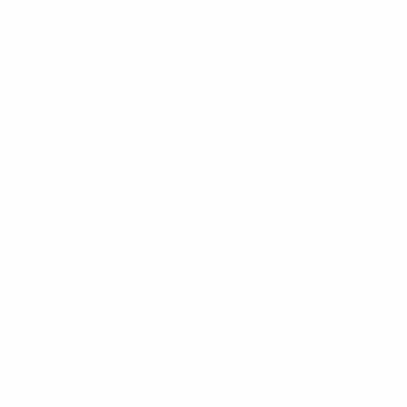
Seleccionadora
Hope Powell /
Capitana
Casey Stoney /
Máxima goleadora
tres jugadoras (1)
12/07: Inglaterra - España 2-3 (fase de grupos, Linköping)
15/07: Inglaterra - Rusia 1-1 (fase de grupos, Linköping)
18/07: Francia - Inglaterra 3-0 (fase de grupos, Linköping)
2017
Seleccionador
Mark Sampson /
Capitana
Steph Houghton /
Máxima goleadora
Jodie Taylor (5)
19/07: Inglaterra - Escocia 6-0 (fase de grupos, Utrecht)
23/07: Inglaterra - España 2-0 (fase de grupos, Breda)
27/07: Portugal - Inglaterra 1-2 (fase de grupos, Tilburg)
30/07: Inglaterra - Francia 1-0 (cuartos de final, Deventer)
03/08: Países Bajos - Inglaterra 3-0 (semifinales,
Enschede)
2022
Seleccionadora
Sarina Wiegman /
Capitana
Leah
Williamson /
Máxima goleadora
Beth Mead (6)
06/07:
Inglaterra - Austria 1-0
(fase de grupos, Old