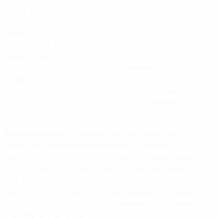
Trafford)
11/07:
Inglaterra - Noruega 8-0
(fase de grupos, Brighton &
Hove)
15/07:
Irlanda del Norte - Inglaterra 0-5
(fase de grupos,
Southampton)
20/07:
Inglaterra - España 2-1 t.p
(cuartos de final, Brighton
& Hove)
26/07:
Inglaterra - Suecia 4-0
(semifinales, Sheffield)
31/07:
Inglaterra - Alemania 2-1 t.p
(final, Londres)
2025
Seleccionadora
Sarina Wiegman /
Capitana
Leah
Williamson /
Máxima goleadora
cinco jugadoras (2)
05/07:
Francia - Inglaterra 2-1
(fase de grupos, Zúrich)
09/07:
Inglaterra - Países Bajos 4-0
(fase de grupos,
Zúrich)
13/07:
Inglaterra - Gales 6-1
(fase de grupos, St. Galo)
17/07:
Suecia - Inglaterra 2-2 t.p
, victoria 3-2 en los penaltis
(cuartos de final, Zúrich)