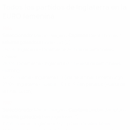
Todos los partidos de Inglaterra en la
EURO femenina
1984
Seleccionador
Martin Reagan /
Capitana
Carol Thomas /
Máxima goleadora
Linda Curl (2)
08/04: Inglaterra - Dinamarca 2-1 (ida de semifinales,
Crewe)
28/04: Dinamarca - Inglaterra 0-1 (vuelta de semifinales,
Hjørring)
12/05: Suecia - Inglaterra 1-0 (ida de la final, Gotemburgo)
27/05: Inglaterra - Suecia 1-0 t.p, 3-4en penaltis (vuelta de
la final, Luton)
1987
Seleccionador
Martin Reagan /
Capitana
Debbie Bampton /
Máxima goleadora
tres jugadoras (1)
11/06: Suecia - Inglaterra 3-2 t.p (semifinales, Moss)