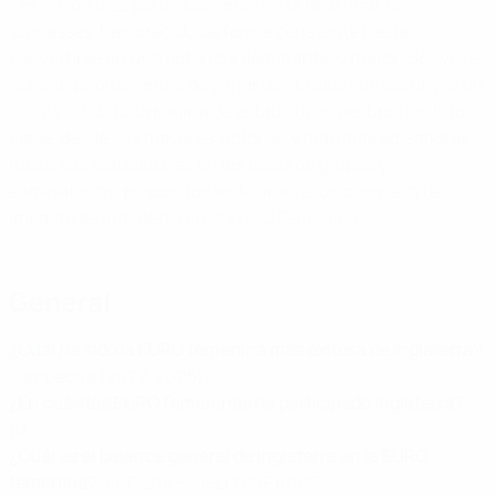
UEFA
. Con diez participaciones en la fase final, las
'Lionesses' han crecido de forma constante hasta
convertirse en una potencia dominante, y fueron dos veces
subcampeonas antes de ganar dos títulos consecutivos en
2022
y
2025
. Esta página de estadísticas destaca los hitos
clave, desde sus mayores victorias y máximas goleadoras
hasta sus actuaciones en las fases de grupos y
eliminatorias, proporcionando una visión completa del
impacto de Inglaterra en la
EURO Femenina
.
General
¿Cuál ha sido la EURO femenina más exitosa de Inglaterra?
:
campeona (2022, 2025)
¿En cuántas EURO femeninas ha participado Inglaterra?
:
10
¿Cuál es el balance general de Inglaterra en la EURO
femenina?
: 40P 20V 5E 15D 78GF 60GC