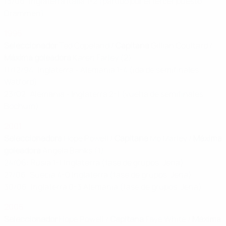
13/06: Inglaterra Italia 1-2 (partido por el tercer puesto,
Drammen)
1995
Seleccionador
Ted Copeland /
Capitana
Gillian Coultard /
Máxima goleadora
Karen Farley (2)
11/12/94: Inglaterra - Alemania 1-4 (ida de semifinales,
Watford)
23/02: Alemania - Inglaterra 2-1 (vuelta de semifinales,
Bochum)
2001
Seleccionadora
Hope Powell /
Capitana
Mo Marley /
Máxima
goleadora
Angela Banks (1)
24/06: Rusia 1-1 Inglaterra (fase de grupos, Jena)
27/06: Suecia 4-0 Inglaterra (fase de grupos, Jena)
30/06: Inglaterra 0-3 Alemania (fase de grupos, Jena)
2005
Seleccionador
Hope Powell /
Capitana
Faye White /
Máxima