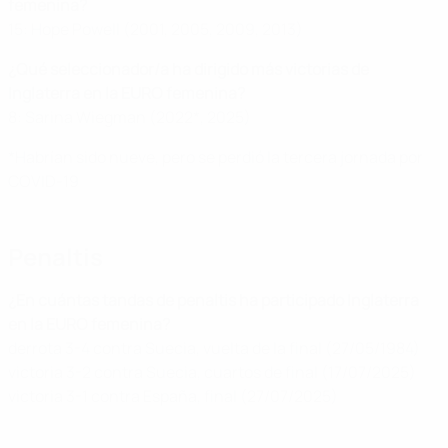
femenina?
15: Hope Powell (2001, 2005, 2009, 2013)
¿Qué seleccionador/a ha dirigido más victorias de
Inglaterra en la EURO femenina?
8: Sarina Wiegman (2022*, 2025)
*Habrían sido nueve, pero se perdió la tercera jornada por
COVID-19
Penaltis
¿En cuántas tandas de penaltis ha participado Inglaterra
en la EURO femenina?
derrota 3-4 contra Suecia, vuelta de la final (27/05/1984)
victoria 3-2 contra Suecia, cuartos de final (17/07/2025)
victoria 3-1 contra España, final (27/07/2025)