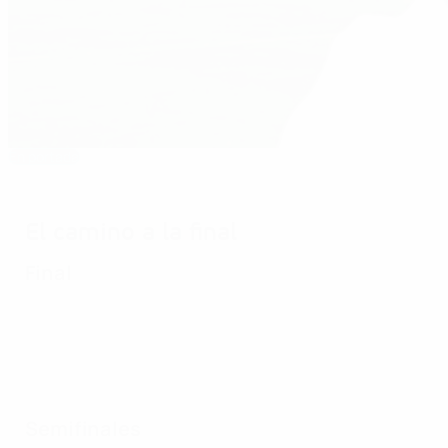
En portada
2001: La magia de Müller selló el éxito
El camino a la final
Final
Semifinales