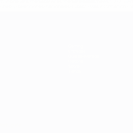
a.com/insideuefa/mediaservices/mediareleases/news/0272-14
lubes-y-selecciones-nacionales-rusas/'>Más información</
a UEFA
Gaming
Entradas
Guía de eventos
Historia
Sobre
Tienda
Português