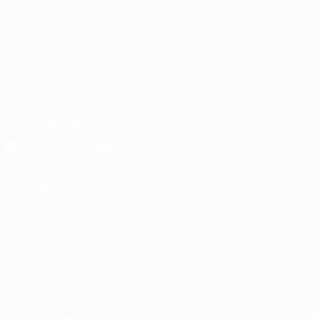
ELEGIR IDIOMA
Español
English
Français
Deutsch
Русский
Español
Italiano
Português
SÍGANOS EN
Descarga la app oficial
Privacidad
Términos y condiciones
Política de cookies
Ajustes de privacidad
© 1998-2026 UEFA. Todos los derechos reservados