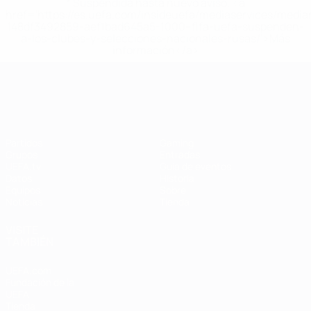
* Suspendida hasta nuevo aviso. <a
href='https://es.uefa.com/insideuefa/mediaservices/medi
148df3492859-aef1bad645a5-1000--fifa-uefa-suspenden-
a-los-clubes-y-selecciones-nacionales-rusas/'>Más
información</a>
Campeonato de Europa Femenino de l
Partidos
Gaming
Grupos
Entradas
UEFA.tv
Guía de eventos
Datos
Historia
Equipos
Sobre
Noticias
Tienda
VISITE
TAMBIÉN
UEFA.com
Fundación de la
UEFA
Tienda