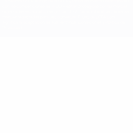
La palabra UEFA, el logo de la UEFA y todas las marcas relacionadas
con las competiciones de la UEFA están protegidas por las marcas
registradas y/o por el copyright de UEFA. Se prohíbe el uso de estas
marcas registradas para uso comercial. El uso de UEFA.com
significa la aceptación de sus Términos, Condiciones y Política de
Privacidad.