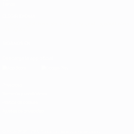
Tienda
ELEGIR IDIOMA
Español
English
Français
Deutsch
Русский
Español
Italiano
Português
SÍGANOS EN
Descarga la app oficial
Privacidad
Términos y condiciones
Política de cookies
Ajustes de privacidad
© 1998-2026 UEFA. Todos los derechos reservados