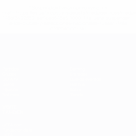
* Suspendida hasta nuevo aviso. <a
href='https://es.uefa.com/insideuefa/mediaservices/medi
148df3492859-aef1bad645a5-1000--fifa-uefa-suspenden-
a-los-clubes-y-selecciones-nacionales-rusas/'>Más
información</a>
Campeonato de Europa Femenino de l
Partidos
Gaming
Grupos
Entradas
UEFA.tv
Guía de eventos
Datos
Historia
Equipos
Sobre
Noticias
Tienda
VISITE
TAMBIÉN
UEFA.com
Fundación de la
UEFA