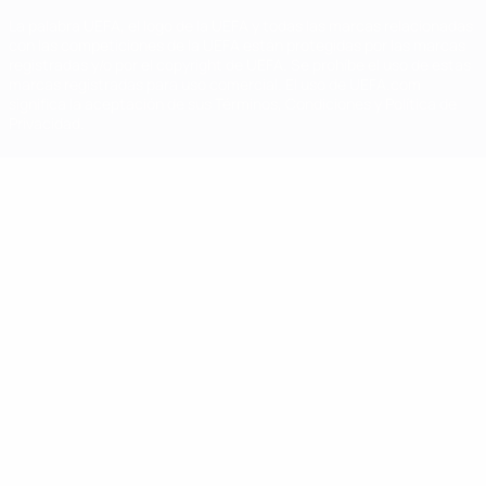
La palabra UEFA, el logo de la UEFA y todas las marcas relacionadas
con las competiciones de la UEFA están protegidas por las marcas
registradas y/o por el copyright de UEFA. Se prohíbe el uso de estas
marcas registradas para uso comercial. El uso de UEFA.com
significa la aceptación de sus Términos, Condiciones y Política de
Privacidad.