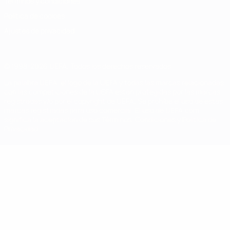
Términos y condiciones
Política de cookies
Ajustes de privacidad
© 1998-2026 UEFA. Todos los derechos reservados
La palabra UEFA, el logo de la UEFA y todas las marcas relacionadas
con las competiciones de la UEFA están protegidas por las marcas
registradas y/o por el copyright de UEFA. Se prohíbe el uso de estas
marcas registradas para uso comercial. El uso de UEFA.com
significa la aceptación de sus Términos, Condiciones y Política de
Privacidad.