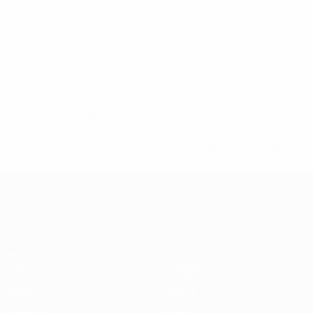
* Suspendida hasta nuevo aviso. <a
href='https://es.uefa.com/insideuefa/mediaservices/medi
148df3492859-aef1bad645a5-1000--fifa-uefa-suspenden-
a-los-clubes-y-selecciones-nacionales-rusas/'>Más
información</a>
Campeonato de Europa Femenino de l
Partidos
Gaming
Grupos
Entradas
UEFA.tv
Guía de eventos
Datos
Historia
Equipos
Sobre