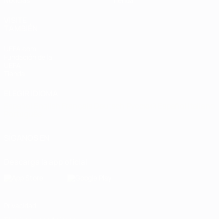
Noticias
Tienda
VISITE
TAMBIÉN
UEFA.com
Fundación de la
UEFA
Tienda
ELEGIR IDIOMA
Español
English
Français
Deutsch
Русский
Español
Italiano
Português
SÍGANOS EN
Descarga la app oficial
Privacidad