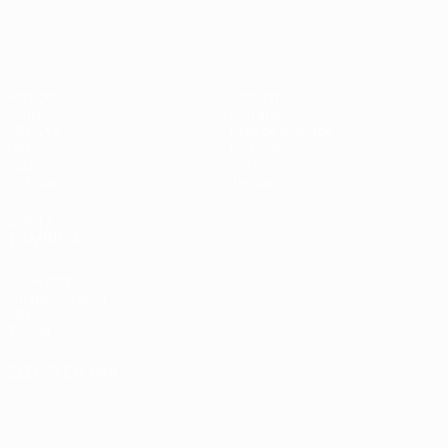
Partidos
Gaming
Grupos
Entradas
UEFA.tv
Guía de eventos
Datos
Historia
Equipos
Sobre
Noticias
Tienda
VISITE
TAMBIÉN
UEFA.com
Fundación de la
UEFA
Tienda
ELEGIR IDIOMA
Español
English
Français
Deutsch
Русский
Español
Italiano
Português