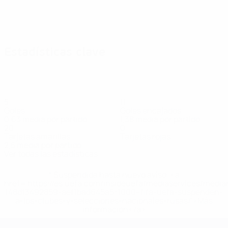
Estadísticas clave
5
11
Goles
Goles encajados
0,63 media por partido
1,38 media por partido
20
0
Tarjetas amarillas
Tarjetas rojas
2,5 media por partido
Ver todas las estadísticas
* Suspendida hasta nuevo aviso. <a
href='https://es.uefa.com/insideuefa/mediaservices/medi
148df3492859-aef1bad645a5-1000--fifa-uefa-suspenden-
a-los-clubes-y-selecciones-nacionales-rusas/'>Más
información</a>
Campeonato de Europa Femenino de l