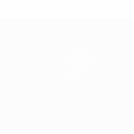
a.com/insideuefa/mediaservices/mediareleases/news/0272-14
lubes-y-selecciones-nacionales-rusas/'>Más información</
a UEFA
Gaming
Entradas
Guía de eventos
Historia
Sobre
Tienda
Português