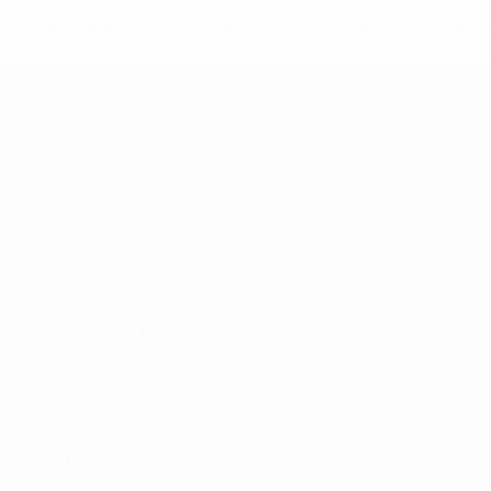
* Suspendida hasta nuevo aviso. <a href='https://es.uef
c
Campeonato de Europa Femenino de l
Partidos
Grupos
UEFA.tv
Datos
Equipos
Noticias
VISITE TAMBIÉN
UEFA.com
Fundación de la UEFA
Tienda
ELEGIR IDIOMA
Español
English
Français
Deutsch
Русский
Español
Italiano