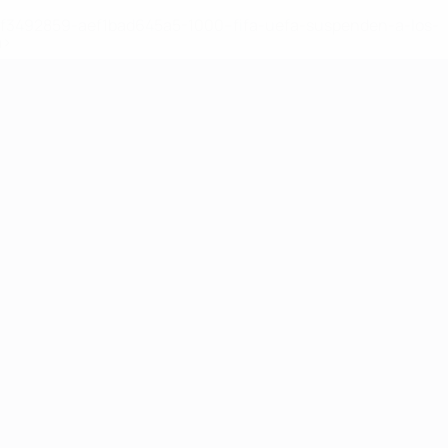
8df3492859-aef1bad645a5-1000--fifa-uefa-suspenden-a-los-
a>