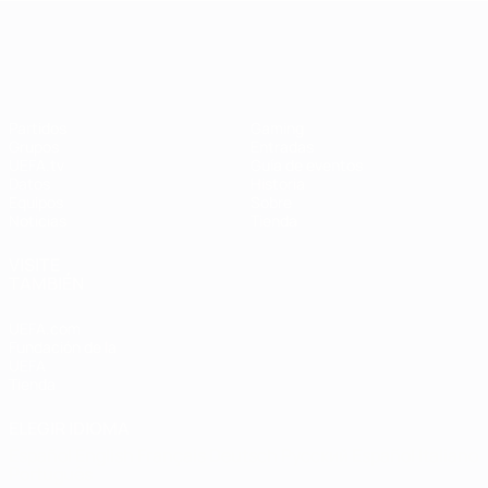
Campeonato de Europa Femenino de l
Partidos
Gaming
Grupos
Entradas
UEFA.tv
Guía de eventos
Datos
Historia
Equipos
Sobre
Noticias
Tienda
VISITE
TAMBIÉN
UEFA.com
Fundación de la
UEFA
Tienda
ELEGIR IDIOMA
Español
English
Français
Deutsch
Русский
Español
Italiano
Português