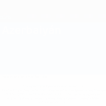
Saltar
al
contenido
Nations League y EURO Femenina
Consíguela
principal
Resultados y estadísticas de fútbol en directo
Campeonato de Europa Femenino de la UEFA
Azerbaiyán
Azerbaiyán Estadísticas Clasificatorios Europeos Femeninos 2025
Resumen
Partidos
Plantilla
* Suspendida hasta nuevo aviso. <a
href='https://es.uefa.com/insideuefa/mediaservices/medi
148df3492859-aef1bad645a5-1000--fifa-uefa-suspenden-
a-los-clubes-y-selecciones-nacionales-rusas/'>Más
información</a>