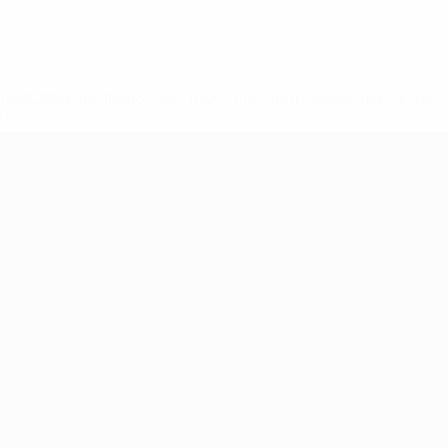
8df3492859-aef1bad645a5-1000--fifa-uefa-suspenden-a-los-
a>