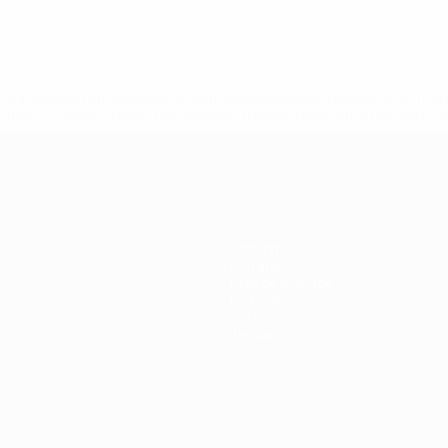
a.com/insideuefa/mediaservices/mediareleases/news/0272-14
lubes-y-selecciones-nacionales-rusas/'>Más información</
a UEFA
Gaming
Entradas
Guía de eventos
Historia
Sobre
Tienda