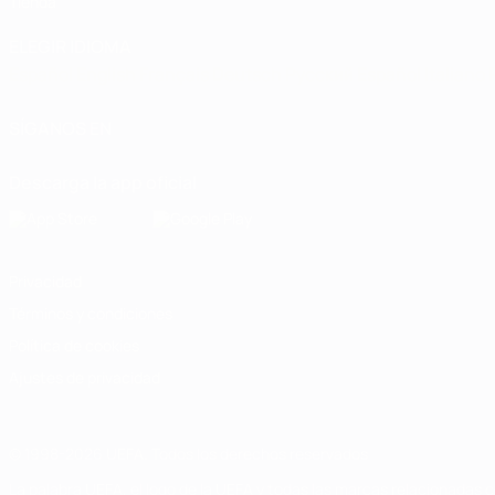
Tienda
ELEGIR IDIOMA
Español
English
Français
Deutsch
Русский
Español
Italiano
SÍGANOS EN
Descarga la app oficial
Privacidad
Términos y condiciones
Política de cookies
Ajustes de privacidad
© 1998-2026 UEFA. Todos los derechos reservados
La palabra UEFA, el logo de la UEFA y todas las marcas relacionadas c