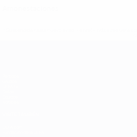
Amonestaciones
* Suspendida hasta nuevo aviso. <a href='https://es.uef
c
Campeonato de Europa Femenino de l
Partidos
Grupos
UEFA.tv
Datos
Equipos
Noticias
VISITE TAMBIÉN
UEFA.com
Fundación de la UEFA