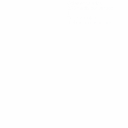
Goles encajados
2,75 media por partido
1
Tarjetas rojas
0,13 media por partido