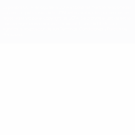
La palabra UEFA, el logo de la UEFA y todas las marcas relacionadas
con las competiciones de la UEFA están protegidas por las marcas
registradas y/o por el copyright de UEFA. Se prohíbe el uso de estas
marcas registradas para uso comercial. El uso de UEFA.com
significa la aceptación de sus Términos, Condiciones y Política de
Privacidad.