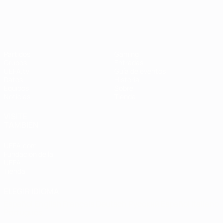
Campeonato de Europa Femenino de l
Partidos
Gaming
Grupos
Entradas
UEFA.tv
Guía de eventos
Datos
Historia
Equipos
Sobre
Noticias
Tienda
VISITE
TAMBIÉN
UEFA.com
Fundación de la
UEFA
Tienda
ELEGIR IDIOMA
Español
English
Français
Deutsch
Русский
Español
Italiano
Português