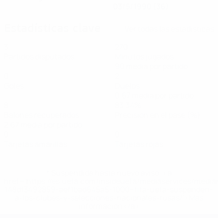
03/5/1990 (36)
Estadísticas clave
Ver todas las estadísticas
3
270
Partidos disputados
Minutos jugados
90 media por partido
0
2
Goles
Duelos
0,67 media por partido
8
83,34%
Balones recuperados
Precisión en el pase (%)
2,67 media por partido
0
0
Tarjetas amarillas
Tarjetas rojas
* Suspendida hasta nuevo aviso. <a
href='https://es.uefa.com/insideuefa/mediaservices/medi
148df3492859-aef1bad645a5-1000--fifa-uefa-suspenden-
a-los-clubes-y-selecciones-nacionales-rusas/'>Más
información</a>