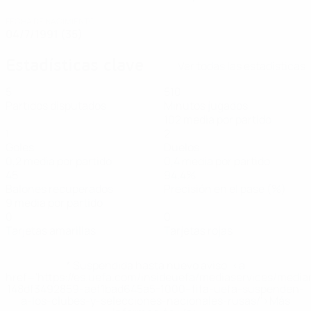
FECHA DE NACIMIENTO
04/7/1991 (35)
Estadísticas clave
Ver todas las estadísticas
5
510
Partidos disputados
Minutos jugados
102 media por partido
1
2
Goles
Duelos
0,2 media por partido
0,4 media por partido
45
94,4%
Balones recuperados
Precisión en el pase (%)
9 media por partido
0
0
Tarjetas amarillas
Tarjetas rojas
* Suspendida hasta nuevo aviso. <a
href='https://es.uefa.com/insideuefa/mediaservices/medi
148df3492859-aef1bad645a5-1000--fifa-uefa-suspenden-
a-los-clubes-y-selecciones-nacionales-rusas/'>Más