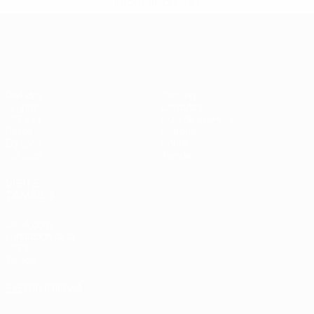
información</a>
Campeonato de Europa Femenino de l
Partidos
Gaming
Grupos
Entradas
UEFA.tv
Guía de eventos
Datos
Historia
Equipos
Sobre
Noticias
Tienda
VISITE
TAMBIÉN
UEFA.com
Fundación de la
UEFA
Tienda
ELEGIR IDIOMA
Español
English
Français
Deutsch
Русский
Español
Italiano