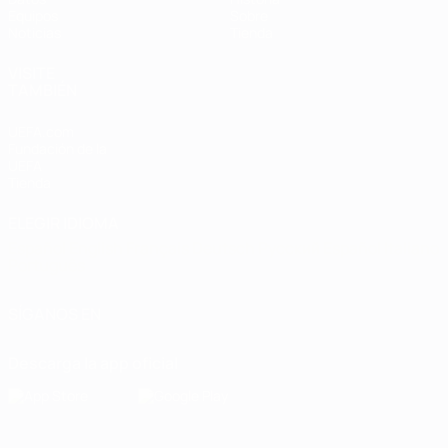
Equipos
Sobre
Noticias
Tienda
VISITE
TAMBIÉN
UEFA.com
Fundación de la
UEFA
Tienda
ELEGIR IDIOMA
Español
English
Français
Deutsch
Русский
Español
Italiano
Português
SÍGANOS EN
Descarga la app oficial