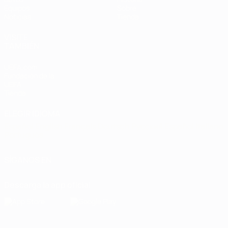
Equipos
Sobre
Noticias
Tienda
VISITE
TAMBIÉN
UEFA.com
Fundación de la
UEFA
Tienda
ELEGIR IDIOMA
Español
English
Français
Deutsch
Русский
Español
Italiano
Português
SÍGANOS EN
Descarga la app oficial