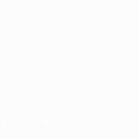
Equipos
Sobre
Noticias
Tienda
VISITE
TAMBIÉN
UEFA.com
Fundación de la
UEFA
Tienda
ELEGIR IDIOMA
Español
English
Français
Deutsch
Русский
Español
Italiano
Português
SÍGANOS EN
Descarga la app oficial