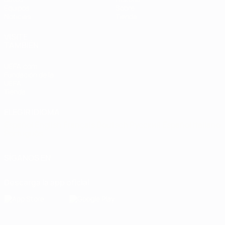
Equipos
Sobre
Noticias
Tienda
VISITE
TAMBIÉN
UEFA.com
Fundación de la
UEFA
Tienda
ELEGIR IDIOMA
Español
English
Français
Deutsch
Русский
Español
Italiano
Português
SÍGANOS EN
Descarga la app oficial