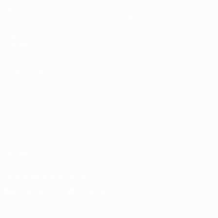
Equipos
Sobre
Noticias
Tienda
VISITE
TAMBIÉN
UEFA.com
Fundación de la
UEFA
Tienda
ELEGIR IDIOMA
Español
English
Français
Deutsch
Русский
Español
Italiano
Português
SÍGANOS EN
Descarga la app oficial