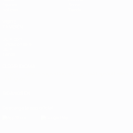
Equipos
Sobre
Noticias
Tienda
VISITE
TAMBIÉN
UEFA.com
Fundación de la
UEFA
Tienda
ELEGIR IDIOMA
Español
English
Français
Deutsch
Русский
Español
Italiano
Português
SÍGANOS EN
Descarga la app oficial