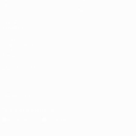
Equipos
Sobre
Noticias
Tienda
VISITE
TAMBIÉN
UEFA.com
Fundación de la
UEFA
Tienda
ELEGIR IDIOMA
Español
English
Français
Deutsch
Русский
Español
Italiano
Português
SÍGANOS EN
Descarga la app oficial