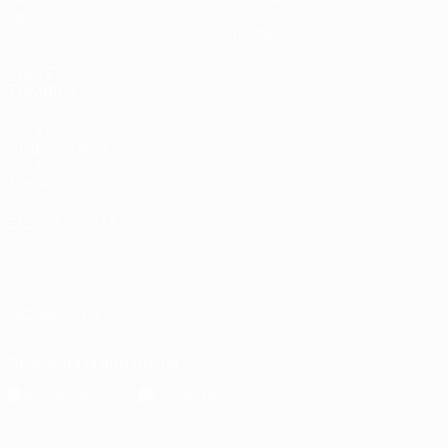
Equipos
Sobre
Noticias
Tienda
VISITE
TAMBIÉN
UEFA.com
Fundación de la
UEFA
Tienda
ELEGIR IDIOMA
Español
English
Français
Deutsch
Русский
Español
Italiano
Português
SÍGANOS EN
Descarga la app oficial