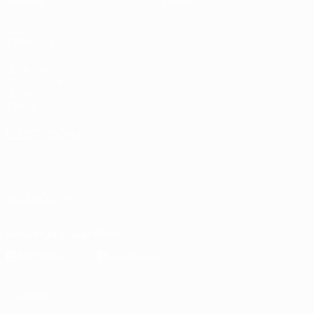
Noticias
Tienda
VISITE
TAMBIÉN
UEFA.com
Fundación de la
UEFA
Tienda
ELEGIR IDIOMA
Español
English
Français
Deutsch
Русский
Español
Italiano
Português
SÍGANOS EN
Descarga la app oficial
Privacidad