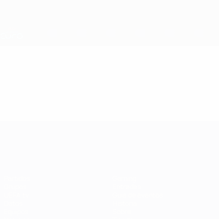
Saltar
al
contenido
Nations League y EURO Femenina
Consíguela
principal
Resultados y estadísticas de fútbol en directo
Campeonato de Europa Femenino de la UEFA
Campeonato de Europa Femenino de l
Partidos
Gaming
Grupos
Entradas
UEFA.tv
Guía de eventos
Datos
Historia
Equipos
Sobre