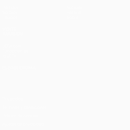
Partidos
Noticias
Sorteos
Historia
Equipos
Sobre
VISITE
TAMBIÉN
UEFA.com
Fundación de
la UEFA
ELEGIR IDIOMA
Español
English
Français
Deutsch
Русский
Español
Italiano
Português
Privacidad
Términos y condiciones
Política de cookies
Ajustes de privacidad