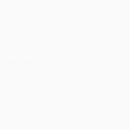
Partidos
Sorteos
Equipos
VISITE TAMBIÉN
UEFA.com
Fundación de la UEFA
ELEGIR IDIOMA
Español
English
Français
Deutsch
Русский
Español
Italia
Privacidad
Términos y condiciones
Política de cookies
Ajustes de privacidad
© 1998-2026 UEFA. Todos los derechos reservados