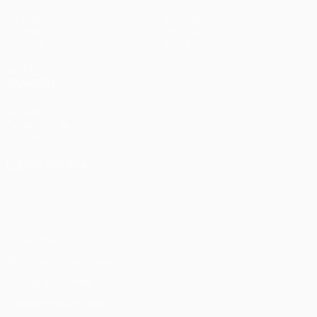
Partidos
Noticias
Sorteos
Historia
Equipos
Sobre
VISITE
TAMBIÉN
UEFA.com
Fundación de
la UEFA
ELEGIR IDIOMA
Español
English
Français
Deutsch
Русский
Español
Italiano
Português
Privacidad
Términos y condiciones
Política de cookies
Ajustes de privacidad