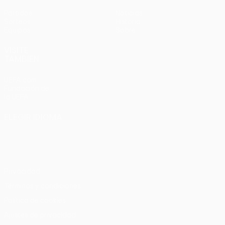
Partidos
Noticias
Sorteos
Historia
Equipos
Sobre
VISITE
TAMBIÉN
UEFA.com
Fundación de
la UEFA
ELEGIR IDIOMA
Español
English
Français
Deutsch
Русский
Español
Italiano
Português
Privacidad
Términos y condiciones
Política de cookies
Ajustes de privacidad