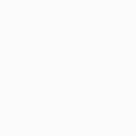
Partidos
Noticias
Sorteos
Historia
Equipos
Sobre
VISITE
TAMBIÉN
UEFA.com
Fundación de
la UEFA
ELEGIR IDIOMA
Español
English
Français
Deutsch
Русский
Español
Italiano
Português
Privacidad
Términos y condiciones
Política de cookies
Ajustes de privacidad