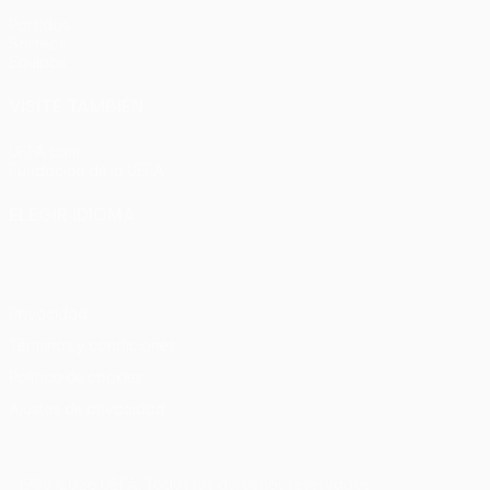
Partidos
Sorteos
Equipos
VISITE TAMBIÉN
UEFA.com
Fundación de la UEFA
ELEGIR IDIOMA
Español
English
Français
Deutsch
Русский
Español
Italia
Privacidad
Términos y condiciones
Política de cookies
Ajustes de privacidad
© 1998-2026 UEFA. Todos los derechos reservados