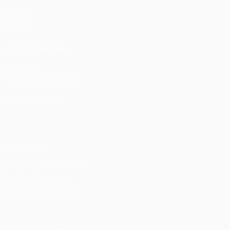
Partidos
Sorteos
Equipos
VISITE TAMBIÉN
UEFA.com
Fundación de la UEFA
ELEGIR IDIOMA
Español
English
Français
Deutsch
Русский
Español
Italia
Privacidad
Términos y condiciones
Política de cookies
Ajustes de privacidad
© 1998-2026 UEFA. Todos los derechos reservados