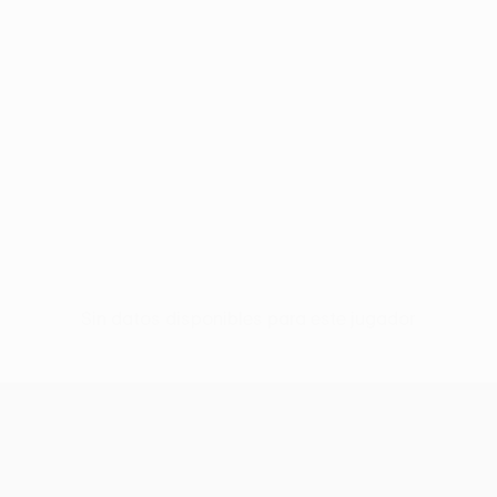
Sin datos disponibles para este jugador
UEFA Women’s Europa Cup