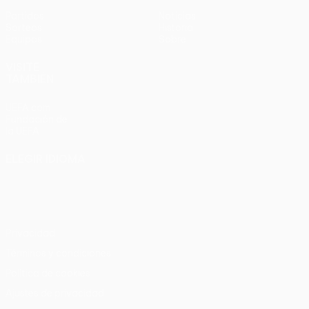
Partidos
Noticias
Sorteos
Historia
Equipos
Sobre
VISITE
TAMBIÉN
UEFA.com
Fundación de
la UEFA
ELEGIR IDIOMA
Español
English
Français
Deutsch
Русский
Español
Italiano
Português
Privacidad
Términos y condiciones
Política de cookies
Ajustes de privacidad