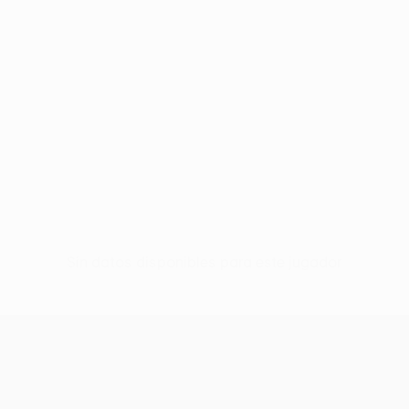
Sin datos disponibles para este jugador
UEFA Women’s Europa Cup