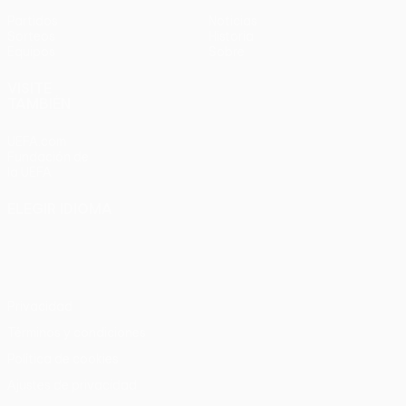
Partidos
Noticias
Sorteos
Historia
Equipos
Sobre
VISITE
TAMBIÉN
UEFA.com
Fundación de
la UEFA
ELEGIR IDIOMA
Español
English
Français
Deutsch
Русский
Español
Italiano
Português
Privacidad
Términos y condiciones
Política de cookies
Ajustes de privacidad