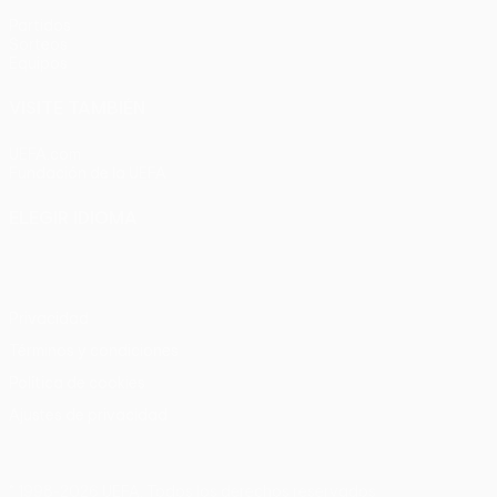
Partidos
Sorteos
Equipos
VISITE TAMBIÉN
UEFA.com
Fundación de la UEFA
ELEGIR IDIOMA
Español
English
Français
Deutsch
Русский
Español
Italia
Privacidad
Términos y condiciones
Política de cookies
Ajustes de privacidad
© 1998-2026 UEFA. Todos los derechos reservados