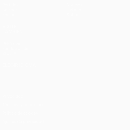
Partidos
Noticias
Sorteos
Historia
Equipos
Sobre
VISITE
TAMBIÉN
UEFA.com
Fundación de
la UEFA
ELEGIR IDIOMA
Español
English
Français
Deutsch
Русский
Español
Italiano
Português
Privacidad
Términos y condiciones
Política de cookies
Ajustes de privacidad