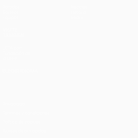
Partidos
Noticias
Sorteos
Historia
Equipos
Sobre
VISITE
TAMBIÉN
UEFA.com
Fundación de
la UEFA
ELEGIR IDIOMA
Español
English
Français
Deutsch
Русский
Español
Italiano
Português
Privacidad
Términos y condiciones
Política de cookies
Ajustes de privacidad