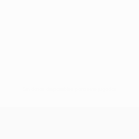
Sin datos disponibles para este jugador
UEFA Women’s Europa Cup