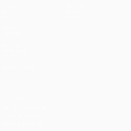
Partidos
Noticias
Sorteos
Historia
Equipos
Sobre
VISITE
TAMBIÉN
UEFA.com
Fundación de
la UEFA
ELEGIR IDIOMA
Español
English
Français
Deutsch
Русский
Español
Italiano
Português
Privacidad
Términos y condiciones
Política de cookies
Ajustes de privacidad