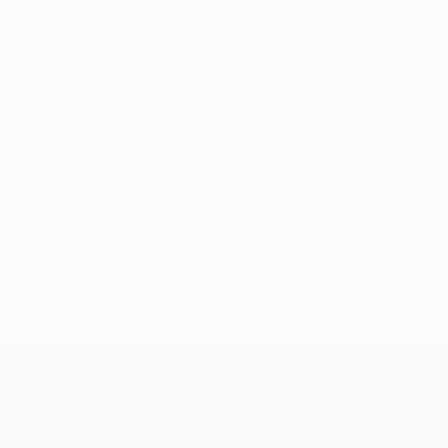
Sin datos disponibles para este jugador
UEFA Women’s Europa Cup