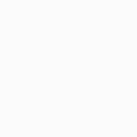
Partidos
Noticias
Sorteos
Historia
Equipos
Sobre
VISITE
TAMBIÉN
UEFA.com
Fundación de
la UEFA
ELEGIR IDIOMA
Español
English
Français
Deutsch
Русский
Español
Italiano
Português
Privacidad
Términos y condiciones
Política de cookies
Ajustes de privacidad