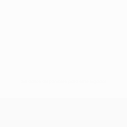
Sin datos disponibles para este jugador
UEFA Women’s Europa Cup