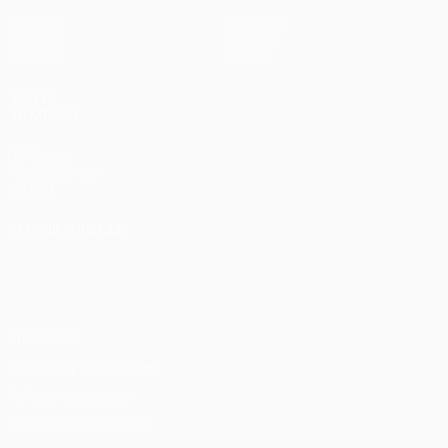
Partidos
Noticias
Sorteos
Historia
Equipos
Sobre
VISITE
TAMBIÉN
UEFA.com
Fundación de
la UEFA
ELEGIR IDIOMA
Español
English
Français
Deutsch
Русский
Español
Italiano
Português
Privacidad
Términos y condiciones
Política de cookies
Ajustes de privacidad