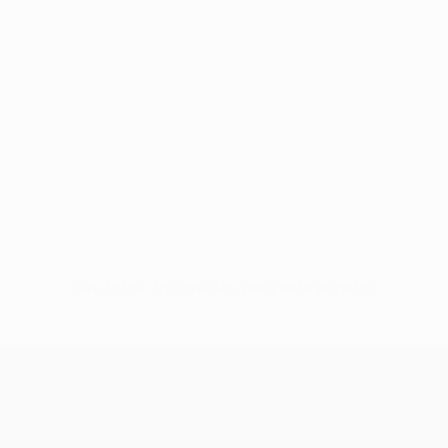
Sin datos disponibles para este jugador
UEFA Women’s Europa Cup