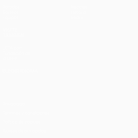
Partidos
Noticias
Sorteos
Historia
Equipos
Sobre
VISITE
TAMBIÉN
UEFA.com
Fundación de
la UEFA
ELEGIR IDIOMA
Español
English
Français
Deutsch
Русский
Español
Italiano
Português
Privacidad
Términos y condiciones
Política de cookies
Ajustes de privacidad