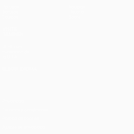
Partidos
Noticias
Sorteos
Historia
Equipos
Sobre
VISITE
TAMBIÉN
UEFA.com
Fundación de
la UEFA
ELEGIR IDIOMA
Español
English
Français
Deutsch
Русский
Español
Italiano
Português
Privacidad
Términos y condiciones
Política de cookies
Ajustes de privacidad