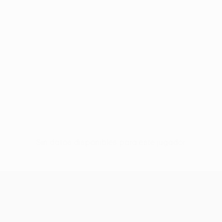
Sin datos disponibles para este jugador
UEFA Women’s Europa Cup