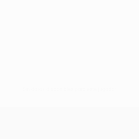
Sin datos disponibles para este jugador
UEFA Women’s Europa Cup