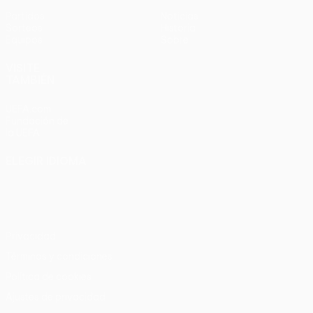
Partidos
Noticias
Sorteos
Historia
Equipos
Sobre
VISITE
TAMBIÉN
UEFA.com
Fundación de
la UEFA
ELEGIR IDIOMA
Español
English
Français
Deutsch
Русский
Español
Italiano
Português
Privacidad
Términos y condiciones
Política de cookies
Ajustes de privacidad