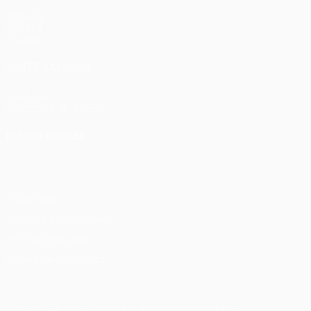
Partidos
Sorteos
Equipos
VISITE TAMBIÉN
UEFA.com
Fundación de la UEFA
ELEGIR IDIOMA
Español
English
Français
Deutsch
Русский
Español
Italia
Privacidad
Términos y condiciones
Política de cookies
Ajustes de privacidad
© 1998-2026 UEFA. Todos los derechos reservados