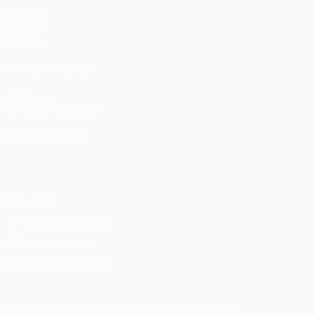
Partidos
Sorteos
Equipos
VISITE TAMBIÉN
UEFA.com
Fundación de la UEFA
ELEGIR IDIOMA
Español
English
Français
Deutsch
Русский
Español
Italia
Privacidad
Términos y condiciones
Política de cookies
Ajustes de privacidad
© 1998-2026 UEFA. Todos los derechos reservados