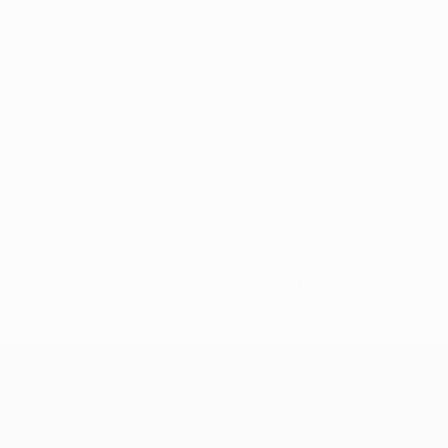
Sin datos disponibles para este jugador
UEFA Women’s Europa Cup