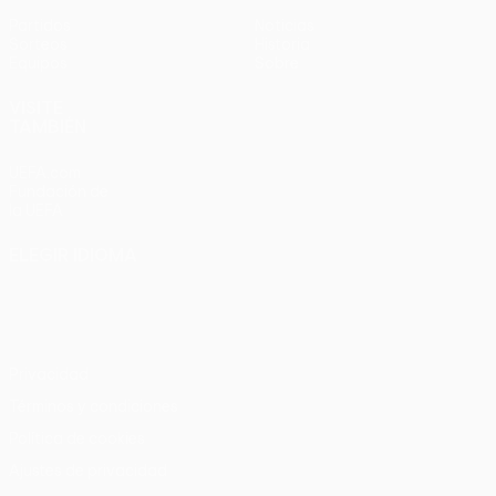
Partidos
Noticias
Sorteos
Historia
Equipos
Sobre
VISITE
TAMBIÉN
UEFA.com
Fundación de
la UEFA
ELEGIR IDIOMA
Español
English
Français
Deutsch
Русский
Español
Italiano
Português
Privacidad
Términos y condiciones
Política de cookies
Ajustes de privacidad