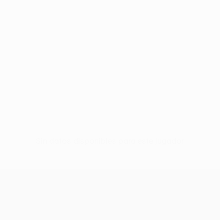
Sin datos disponibles para este jugador
UEFA Women’s Europa Cup