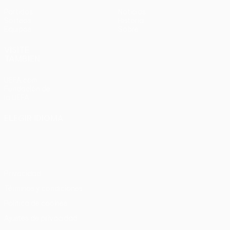
Partidos
Noticias
Sorteos
Historia
Equipos
Sobre
VISITE
TAMBIÉN
UEFA.com
Fundación de
la UEFA
ELEGIR IDIOMA
Español
English
Français
Deutsch
Русский
Español
Italiano
Português
Privacidad
Términos y condiciones
Política de cookies
Ajustes de privacidad