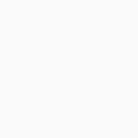
Partidos
Noticias
Sorteos
Historia
Equipos
Sobre
VISITE
TAMBIÉN
UEFA.com
Fundación de
la UEFA
ELEGIR IDIOMA
Español
English
Français
Deutsch
Русский
Español
Italiano
Português
Privacidad
Términos y condiciones
Política de cookies
Ajustes de privacidad