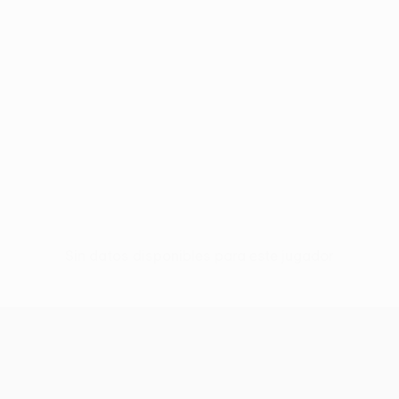
Sin datos disponibles para este jugador
UEFA Women’s Europa Cup