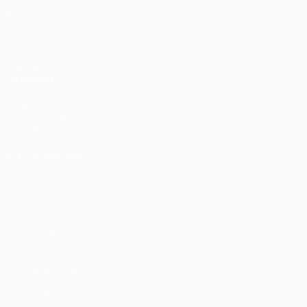
Partidos
Noticias
Sorteos
Historia
Equipos
Sobre
VISITE
TAMBIÉN
UEFA.com
Fundación de
la UEFA
ELEGIR IDIOMA
Español
English
Français
Deutsch
Русский
Español
Italiano
Português
Privacidad
Términos y condiciones
Política de cookies
Ajustes de privacidad