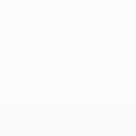
Sin datos disponibles para este jugador
UEFA Women’s Europa Cup