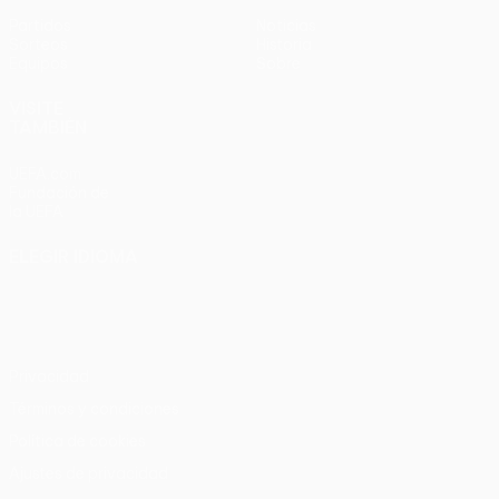
Partidos
Noticias
Sorteos
Historia
Equipos
Sobre
VISITE
TAMBIÉN
UEFA.com
Fundación de
la UEFA
ELEGIR IDIOMA
Español
English
Français
Deutsch
Русский
Español
Italiano
Português
Privacidad
Términos y condiciones
Política de cookies
Ajustes de privacidad