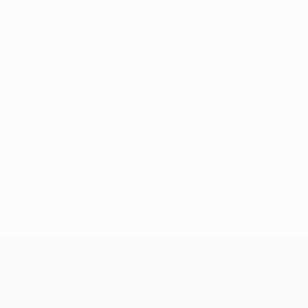
Sin datos disponibles para este jugador
UEFA Women’s Europa Cup